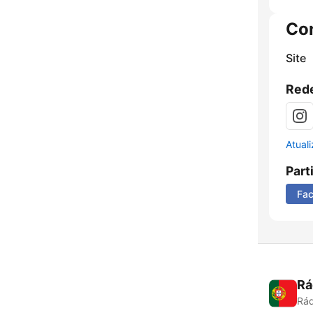
Co
Site
Rede
Atual
Part
Fa
Rá
Rád