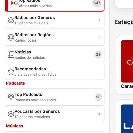
Top Rádios
647
Rádios mais ouvidas
Rádios por Géneros
Estaçõ
15 géneros musicais
Rádios por Regiões
Rádios locais
Notícias
33
Rádios de notícias
Recomendadas
Lista das melhores rádios
Podcasts
Cara
Top Podcasts
50
Podcasts mais populares
Podcasts por Géneros
18 géneros temáticos
Músicas