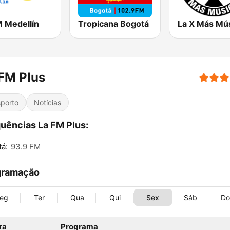
M Medellín
Tropicana Bogotá
FM Plus
porto
Notícias
uências La FM Plus:
á:
93.9 FM
gramação
eg
Ter
Qua
Qui
Sex
Sáb
D
ra
Programa