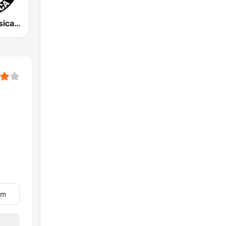
La X Más Música 103.9 FM
om