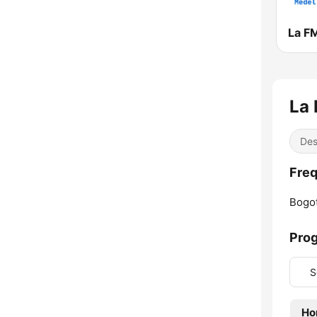
La F
La 
Des
Freq
Bogot
Pro
S
Ho