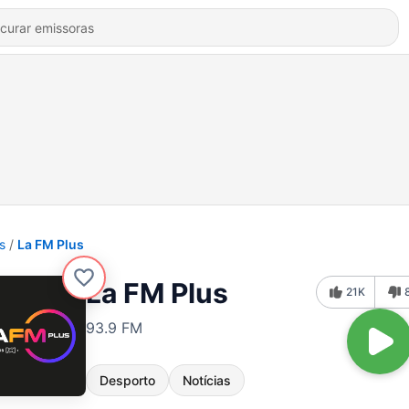
s
La FM Plus
La FM Plus
21K
93.9 FM
Desporto
Notícias