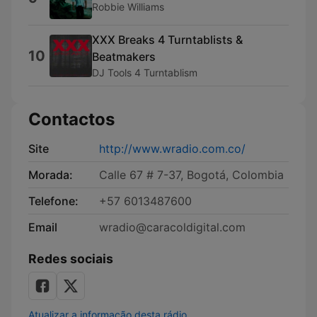
Robbie Williams
XXX Breaks 4 Turntablists &
10
Beatmakers
DJ Tools 4 Turntablism
Contactos
Site
http://www.wradio.com.co/
Morada:
Calle 67 # 7-37, Bogotá, Colombia
Telefone:
+57 6013487600
Email
wradio@caracoldigital.com
Redes sociais
Atualizar a informação desta rádio