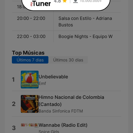
18:00 - 20:00
Música W
20:00 - 22:00
Salsa con Estilo - Adriana
Bustos
22:00 - 03:00
Boogie Nights - Equipo W
Top Músicas
Últimos 7 dias
Últimos 30 dias
Unbelievable
1
Emf
Himno Nacional de Colombia
2
(Cantado)
Banda Sinfonica FDTM
Wannabe (Radio Edit)
3
Spice Girls