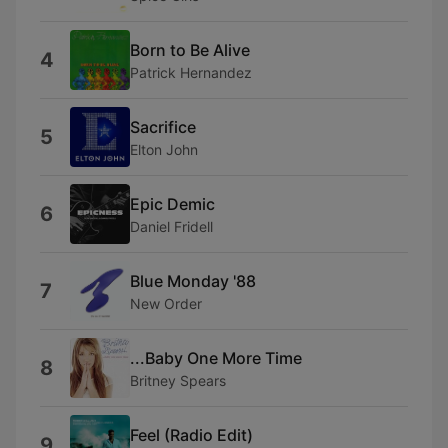
Born to Be Alive
4
Patrick Hernandez
Sacrifice
5
Elton John
Epic Demic
6
Daniel Fridell
Blue Monday '88
7
New Order
...Baby One More Time
8
Britney Spears
Feel (Radio Edit)
9