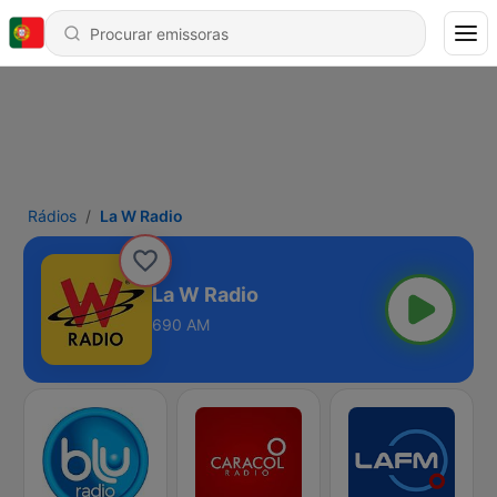
Rádios
La W Radio
La W Radio
690 AM