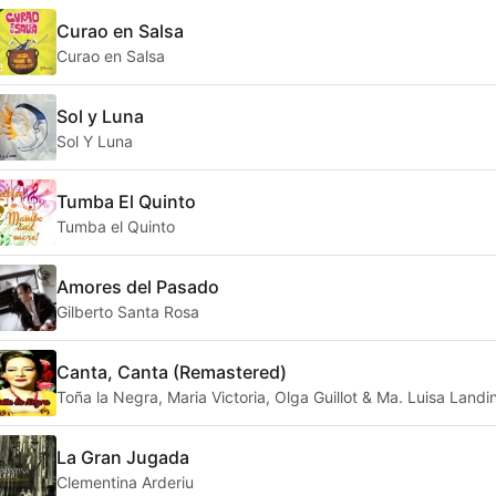
Curao en Salsa
Curao en Salsa
Sol y Luna
Sol Y Luna
Tumba El Quinto
Tumba el Quinto
Amores del Pasado
Gilberto Santa Rosa
Canta, Canta (Remastered)
Toña la Negra, Maria Victoria, Olga Guillot & Ma. Luisa Landi
La Gran Jugada
Clementina Arderiu