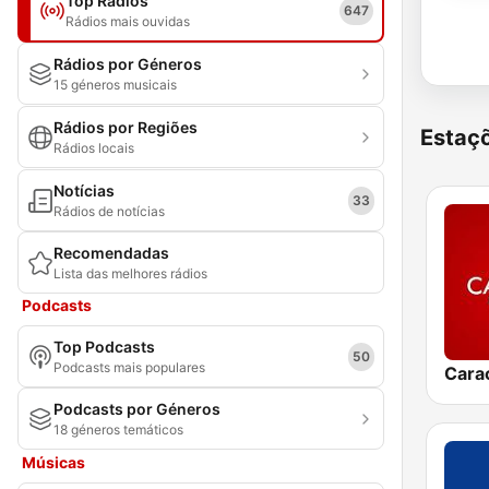
Top Rádios
647
Rádios mais ouvidas
Rádios por Géneros
15 géneros musicais
Rádios por Regiões
Estaçõ
Rádios locais
Notícias
33
Rádios de notícias
Recomendadas
Lista das melhores rádios
Podcasts
Top Podcasts
50
Podcasts mais populares
Cara
Podcasts por Géneros
18 géneros temáticos
Músicas