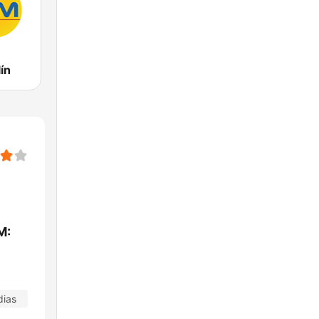
ín
M:
dias