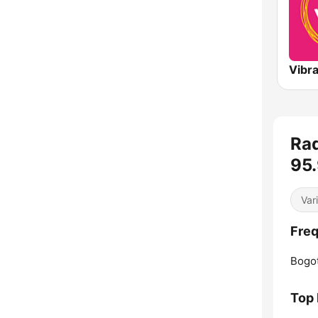
Vibr
Rad
95
Var
Freq
Bogot
Top