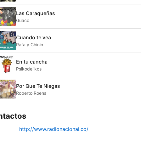
Las Caraqueñas
Guaco
Cuando te vea
Rafa y Chinin
En tu cancha
Psikodelikos
Por Que Te Niegas
Roberto Roena
ntactos
http://www.radionacional.co/