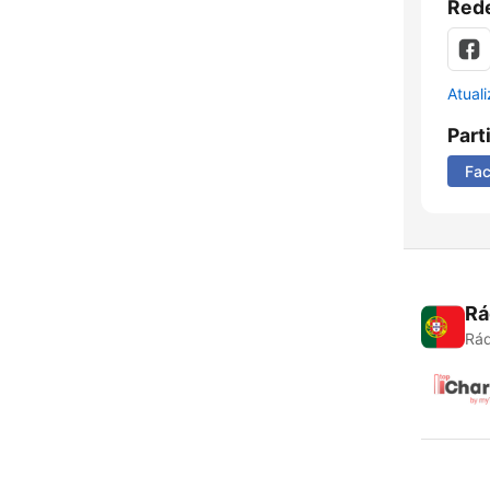
Rede
Atual
Part
Fa
Rá
Rád