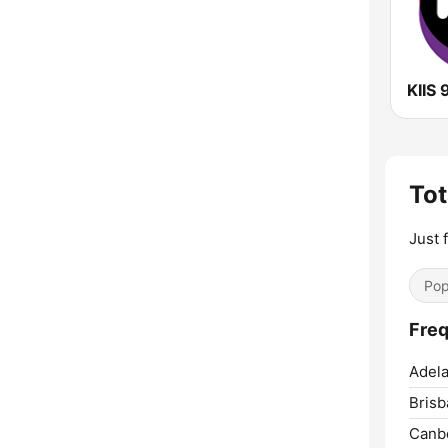
KIIS 
Tot
Just 
Pop
Freq
Adela
Brisb
Canbe