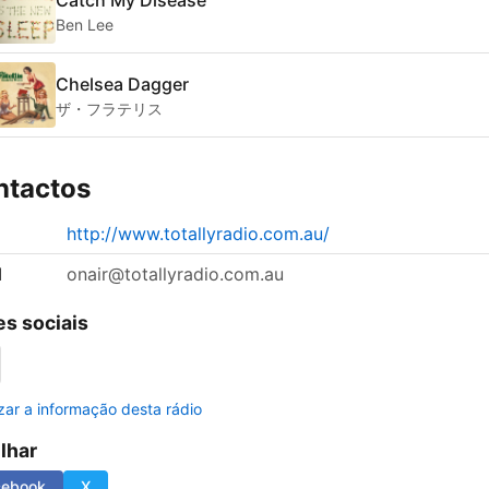
Ben Lee
Chelsea Dagger
ザ・フラテリス
ntactos
http://www.totallyradio.com.au/
l
onair@totallyradio.com.au
s sociais
izar a informação desta rádio
ilhar
cebook
X