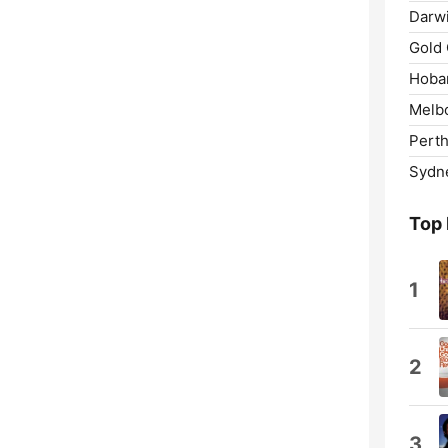
Darwi
Gold 
Hobar
Melb
Perth
Sydn
Top
1
2
3