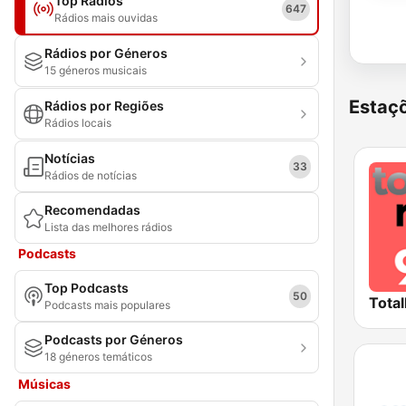
Top Rádios
647
Rádios mais ouvidas
Rádios por Géneros
15 géneros musicais
Estaçõ
Rádios por Regiões
Rádios locais
Notícias
33
Rádios de notícias
Recomendadas
Lista das melhores rádios
Podcasts
Top Podcasts
50
Total
Podcasts mais populares
Podcasts por Géneros
18 géneros temáticos
Músicas