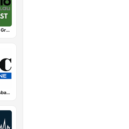
Totally Radio Greatest Hits
4BC 882 Brisbane