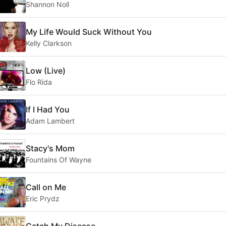
Shannon Noll
My Life Would Suck Without You
Kelly Clarkson
Low (Live)
Flo Rida
If I Had You
Adam Lambert
Stacy's Mom
Fountains Of Wayne
Call on Me
Eric Prydz
Catch My Disease