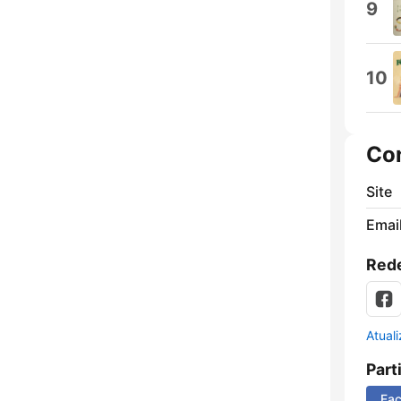
9
10
Co
Site
Emai
Rede
Atual
Part
Fa