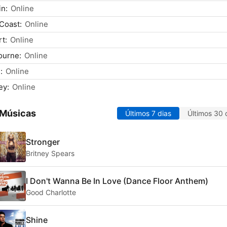
n:
Online
Coast:
Online
t:
Online
ourne:
Online
:
Online
ey:
Online
 Músicas
Últimos 7 dias
Últimos 30 
Stronger
Britney Spears
I Don't Wanna Be In Love (Dance Floor Anthem)
Good Charlotte
Shine