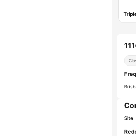
Tripl
11
Clá
Freq
Brisb
Co
Site
Rede