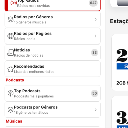
Top Rádios
647
Rádios mais ouvidas
Rádios por Géneros
Estaçõ
15 géneros musicais
Rádios por Regiões
Rádios locais
Notícias
33
Rádios de notícias
Recomendadas
Lista das melhores rádios
Podcasts
2GB 
Top Podcasts
50
Podcasts mais populares
Podcasts por Géneros
18 géneros temáticos
Músicas