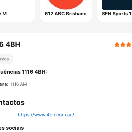
e M
612 ABC Brisbane
16 4BH
ssica
uências 1116 4BH:
ane:
1116 AM
ntactos
https://www.4bh.com.au/
s sociais