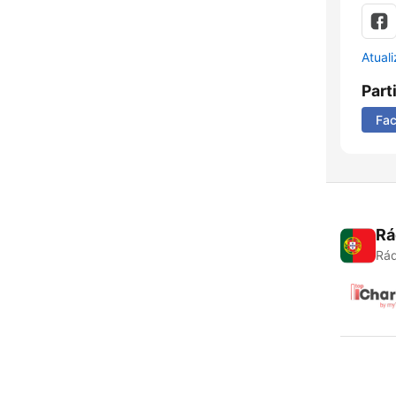
Atual
Part
Fa
Rá
Rád