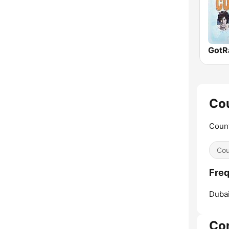
Cou
Count
Cou
Freq
Dubai
Co