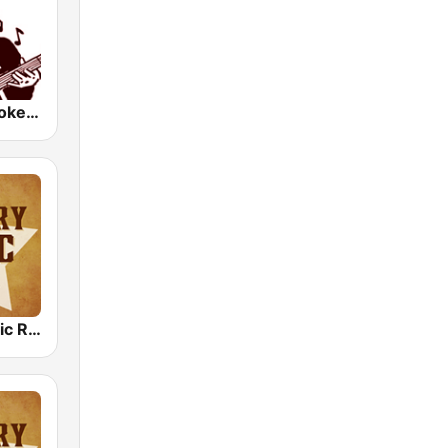
KWPX Cowpoke Classic Country Music
Country Music Radio - Country Love