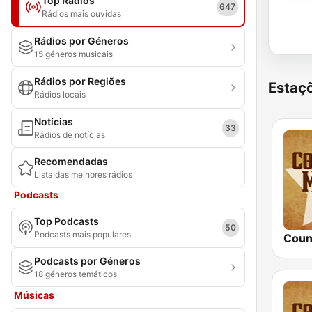
Top Rádios
647
Rádios mais ouvidas
Rádios por Géneros
15 géneros musicais
Rádios por Regiões
Estaçõ
Rádios locais
Notícias
33
Rádios de notícias
Recomendadas
Lista das melhores rádios
Podcasts
Top Podcasts
50
Podcasts mais populares
Podcasts por Géneros
18 géneros temáticos
Músicas