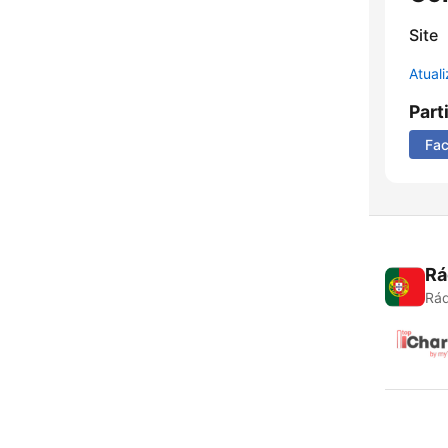
Site
Atual
Part
Fa
Rá
Rád