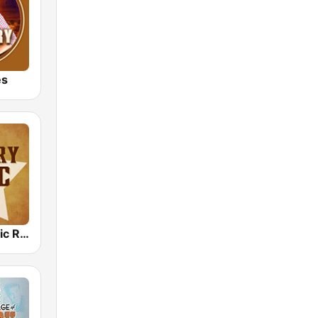
es
Country Music Radio - 80's Country