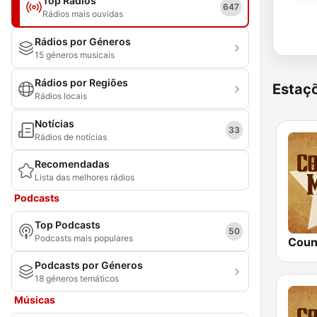
Top Rádios
647
Rádios mais ouvidas
Rádios por Géneros
15 géneros musicais
Rádios por Regiões
Estaçõ
Rádios locais
Notícias
33
Rádios de notícias
Recomendadas
Lista das melhores rádios
Podcasts
Top Podcasts
50
Podcasts mais populares
Podcasts por Géneros
18 géneros temáticos
Músicas