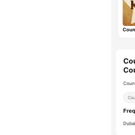
Cou
Co
Count
Cou
Freq
Dubai