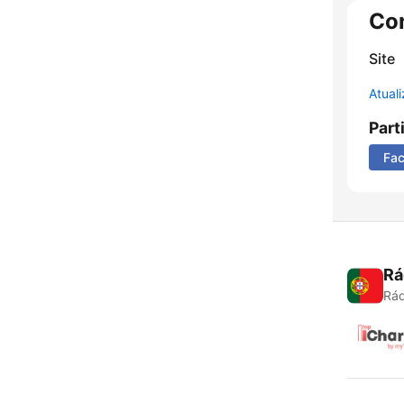
Co
Site
Atual
Part
Fa
Rá
Rád