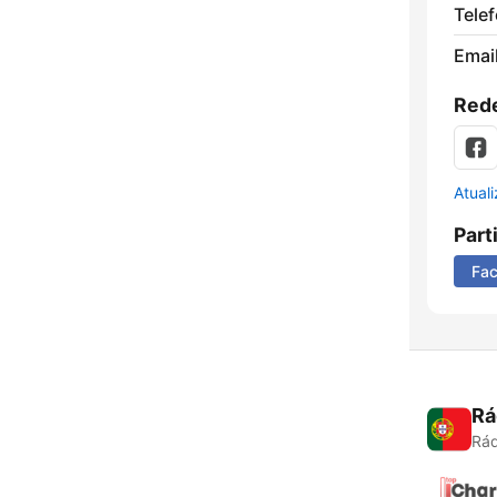
Tele
Emai
Rede
Atual
Part
Fa
Rá
Rád