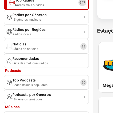
Top Rádios
647
Rádios mais ouvidas
Rádios por Géneros
15 géneros musicais
Rádios por Regiões
Estaçõ
Rádios locais
Notícias
33
Rádios de notícias
Recomendadas
Lista das melhores rádios
Podcasts
Top Podcasts
50
Mega
Podcasts mais populares
Podcasts por Géneros
18 géneros temáticos
Músicas