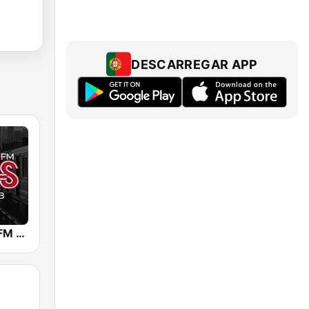
DESCARREGAR APP
WBLS 107.5 FM (US Only)