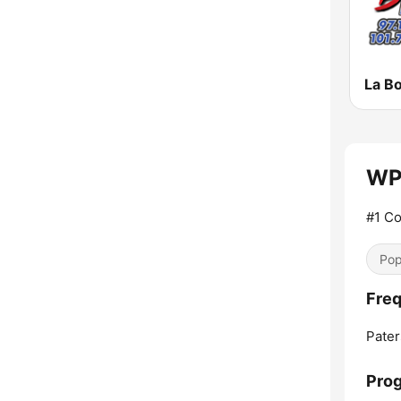
La B
WP
#1 Co
Pop
Freq
Pater
Pro