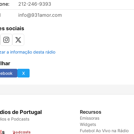
fone:
212-246-9393
l
info@931amor.com
s sociais
izar a informação desta rádio
ilhar
cebook
X
dios de Portugal
Recursos
Emissoras
ios e Podcasts
Widgets
Futebol Ao Vivo na Rádio