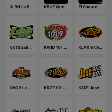
KLBN La Buena 101.9 FM
KBUE Que Buena 105.5 / 94.3 FM (US Only)
El Show de Piolín
KXTS Exitos 98.7 FM
KWID 101.9 La Buena
KLAX 97.9 La Raza FM
KNOR La Raza 93.7 (US Only)
KRZZ 93.3 La Raza FM
KSSE José 97.5 y 107.1