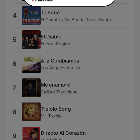
Te Soñé
4
El Coyote y Su Banda Tierra Santa
El Diablo
5
Fuerza Regida
A la Cumbiamba
6
Los Ángeles Azules
Me enamoré
7
Calibre Tradicional
Trololo Song
8
Mr. Trololo
Directo Al Corazón
9
Luis Miguel