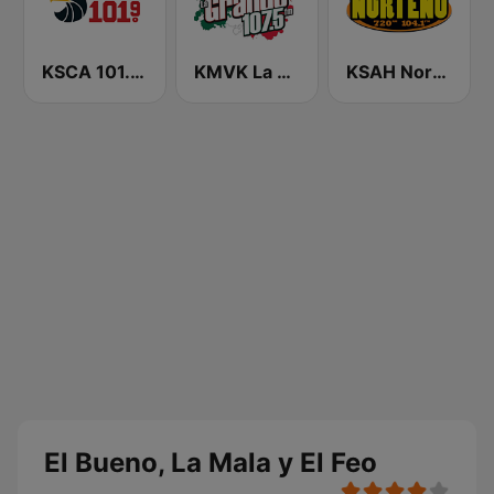
KSCA 101.9 Los Angeles FM (US Only)
KMVK La Grande 107.5 FM
KSAH Norteño 720 y 104.1
El Bueno, La Mala y El Feo