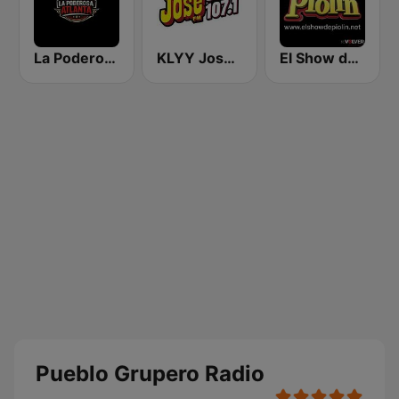
La Poderosa Atlanta
KLYY José 97.5 y 107.1
El Show de Piolín
Pueblo Grupero Radio