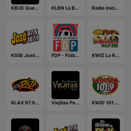
KBUE Que Buena 105.5 / 94.3 FM (US Only)
KLBN La Buena 101.9 FM
Radio Iniciador
KSSE José 97.5 y 107.1
FDP - Fútbol de Primera
KWIZ La Ranchera 96.7 FM (US Only)
KLAX 97.9 La Raza FM
Viejitas Pero Bonitas Radio
KWID 101.9 La Buena