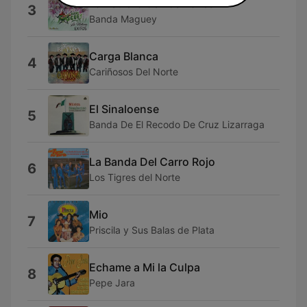
La Estrella de Los Bailes
3
Banda Maguey
Carga Blanca
4
Cariñosos Del Norte
El Sinaloense
5
Banda De El Recodo De Cruz Lizarraga
La Banda Del Carro Rojo
6
Los Tigres del Norte
Mio
7
Priscila y Sus Balas de Plata
Echame a Mi la Culpa
8
Pepe Jara