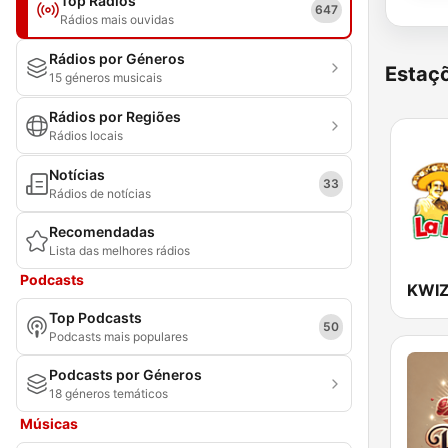
Top Rádios
647
Rádios mais ouvidas
Rádios por Géneros
Estaçõ
15 géneros musicais
Rádios por Regiões
Rádios locais
Notícias
33
Rádios de notícias
Recomendadas
Lista das melhores rádios
Podcasts
Top Podcasts
50
Podcasts mais populares
Podcasts por Géneros
18 géneros temáticos
Músicas