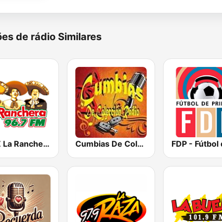
es de rádio Similares
KWIZ La Ranchera 96.7 FM (US Only)
Cumbias De Colección