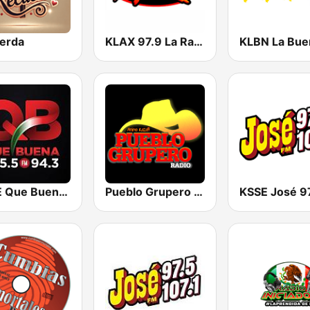
erda
KLAX 97.9 La Raza FM
KBUE Que Buena 105.5 / 94.3 FM (US Only)
Pueblo Grupero Radio