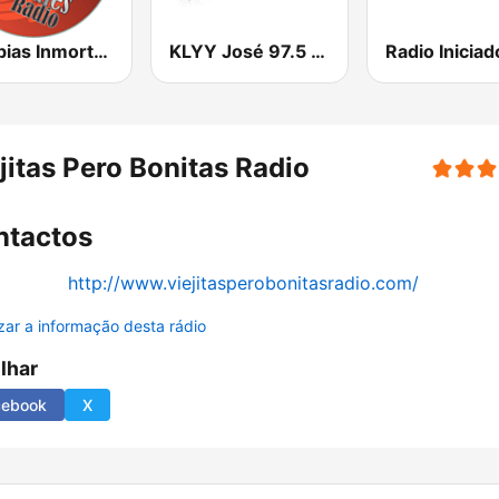
Cumbias Inmortales Radio
KLYY José 97.5 y 107.1
Radio Iniciad
jitas Pero Bonitas Radio
ntactos
http://www.viejitasperobonitasradio.com/
izar a informação desta rádio
ilhar
cebook
X