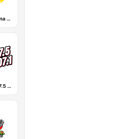
KLBN La Buena 101.9 FM
KSSE José 97.5 y 107.1