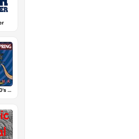
er
GotRadio - 90's Alternative