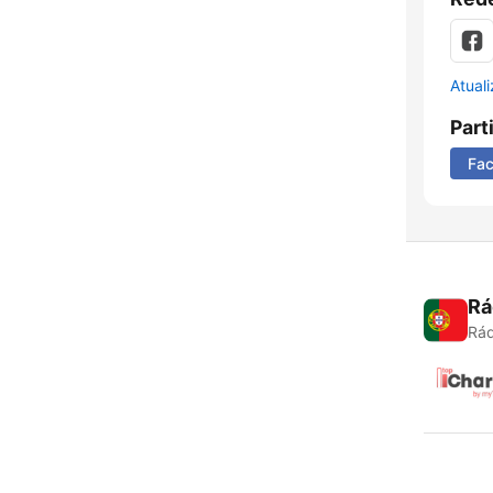
Atual
Part
Fa
Rá
Rád