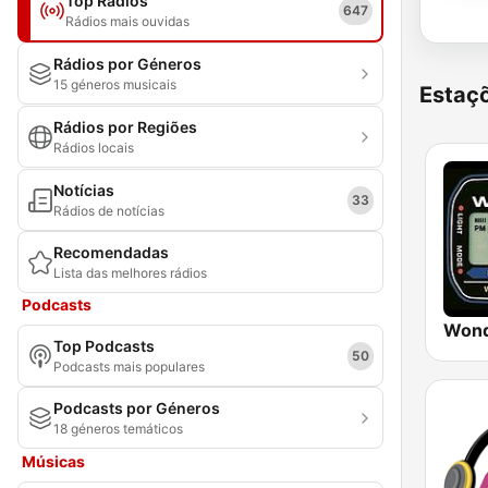
Top Rádios
647
Rádios mais ouvidas
Rádios por Géneros
15 géneros musicais
Estaçõ
Rádios por Regiões
Rádios locais
Notícias
33
Rádios de notícias
Recomendadas
Lista das melhores rádios
Podcasts
Wond
Top Podcasts
50
Podcasts mais populares
Podcasts por Géneros
18 géneros temáticos
Músicas