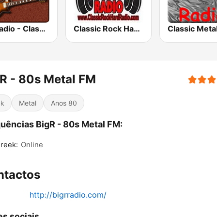
HD Radio - Classic Rock
Classic Rock Hard Radio
R - 80s Metal FM
ck
Metal
Anos 80
uências BigR - 80s Metal FM:
Creek:
Online
ntactos
http://bigrradio.com/
s sociais