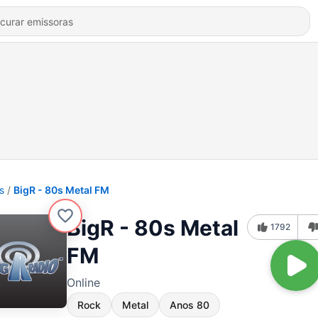
s
BigR - 80s Metal FM
BigR - 80s Metal
1792
FM
Online
Rock
Metal
Anos 80