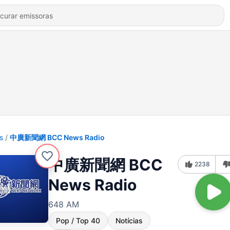
s
中廣新聞網 BCC News Radio
中廣新聞網 BCC
2238
News Radio
648 AM
Pop / Top 40
Notícias