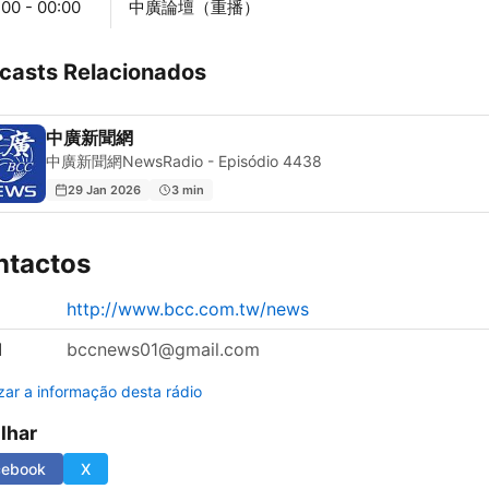
:00 - 00:00
中廣論壇（重播）
casts Relacionados
中廣新聞網
中廣新聞網NewsRadio - Episódio 4438
29 Jan 2026
3 min
ntactos
http://www.bcc.com.tw/news
l
bccnews01@gmail.com
izar a informação desta rádio
ilhar
cebook
X