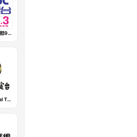
好事聯播網 港都983 Best Radio FM98.3
PBS - National Transportation