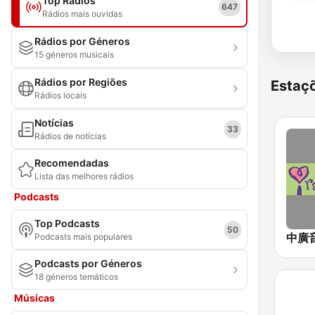
Top Rádios
647
Rádios mais ouvidas
Rádios por Géneros
15 géneros musicais
Rádios por Regiões
Estaçõ
Rádios locais
Notícias
33
Rádios de notícias
Recomendadas
Lista das melhores rádios
Podcasts
Top Podcasts
50
Podcasts mais populares
Podcasts por Géneros
18 géneros temáticos
Músicas