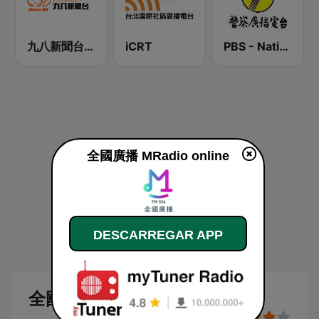
九八新聞台 News98 FM 98.1
iCRT
PBS - National Transportation
全國廣播 MRadio online
DESCARREGAR APP
全國廣播 MRadio