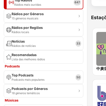
Top Rádios
647
Rádios mais ouvidas
Rádios por Géneros
Estaçõ
15 géneros musicais
Rádios por Regiões
Rádios locais
Notícias
33
Rádios de notícias
Recomendadas
Lista das melhores rádios
Podcasts
Top Podcasts
50
Podcasts mais populares
Podcasts por Géneros
18 géneros temáticos
Músicas