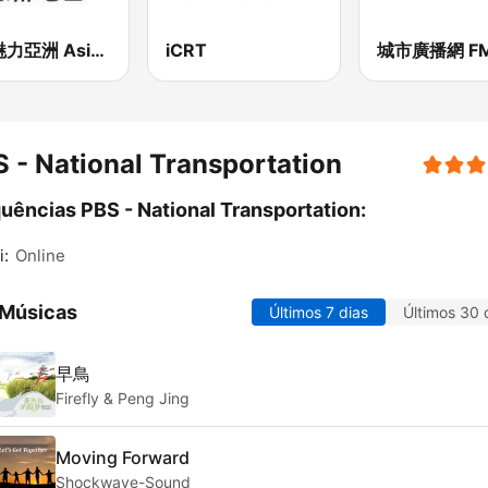
927魅力亞洲 Asia FM 亞洲電台
iCRT
 - National Transportation
uências PBS - National Transportation:
i:
Online
 Músicas
Últimos 7 dias
Últimos 30 
早鳥
Firefly & Peng Jing
Moving Forward
Shockwave-Sound