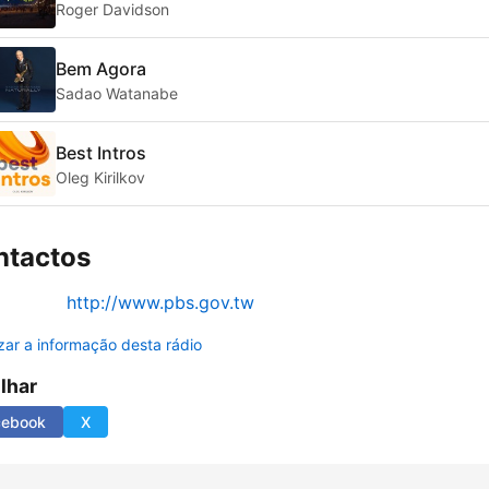
Roger Davidson
Bem Agora
Sadao Watanabe
Best Intros
Oleg Kirilkov
ntactos
http://www.pbs.gov.tw
izar a informação desta rádio
ilhar
cebook
X