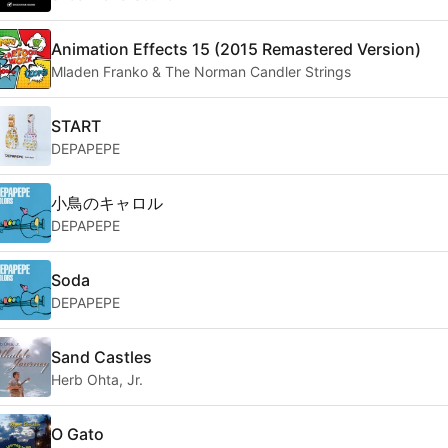
Animation Effects 15 (2015 Remastered Version)
Mladen Franko & The Norman Candler Strings
START
DEPAPEPE
小鳥のキャロル
DEPAPEPE
Soda
DEPAPEPE
Sand Castles
Herb Ohta, Jr.
O Gato