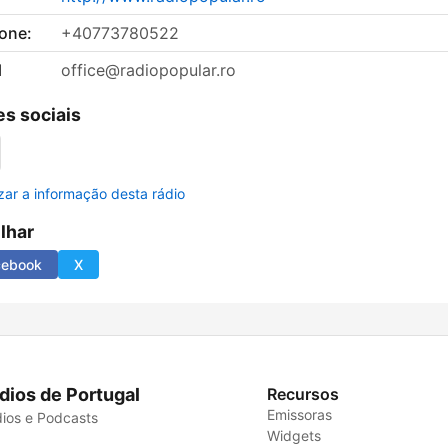
fone:
+40773780522
l
office@radiopopular.ro
s sociais
izar a informação desta rádio
ilhar
cebook
X
dios de Portugal
Recursos
Emissoras
ios e Podcasts
Widgets