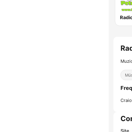
Ra
Muzic
Mús
Freq
Craio
Co
Site