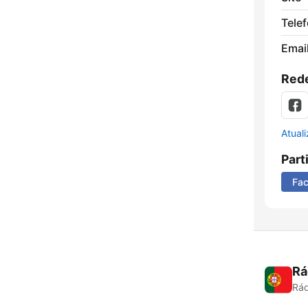
Tele
Emai
Rede
Atual
Part
Fa
Rá
Rád