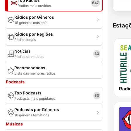
Top Rádios
647
Rádios mais ouvidas
Rádios por Géneros
15 géneros musicais
Estaçõ
Rádios por Regiões
Rádios locais
Notícias
33
Rádios de notícias
Recomendadas
Lista das melhores rádios
Podcasts
Radi
Top Podcasts
50
Podcasts mais populares
Podcasts por Géneros
18 géneros temáticos
Músicas