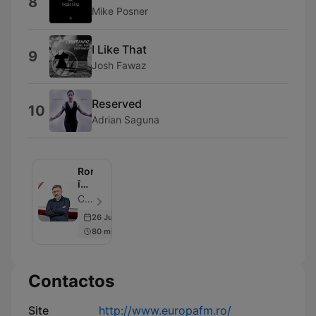
8
Mike Posner
I Like That
9
Josh Fawaz
Reserved
10
Adrian Saguna
România
în
Direct
Cătălin Striblea - Episódio 243
-
26 Jun 2026
Europa
80 min
FM
Contactos
Site
http://www.europafm.ro/