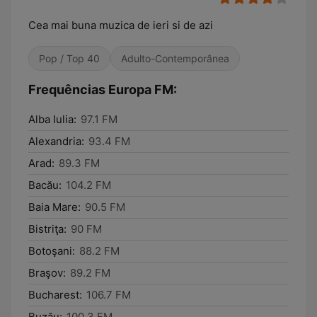
Cea mai buna muzica de ieri si de azi
Pop / Top 40
Adulto-Contemporânea
Frequências Europa FM:
Alba Iulia:
97.1 FM
Alexandria:
93.4 FM
Arad:
89.3 FM
Bacău:
104.2 FM
Baia Mare:
90.5 FM
Bistriţa:
90 FM
Botoşani:
88.2 FM
Braşov:
89.2 FM
Bucharest:
106.7 FM
Buzău:
100.3 FM