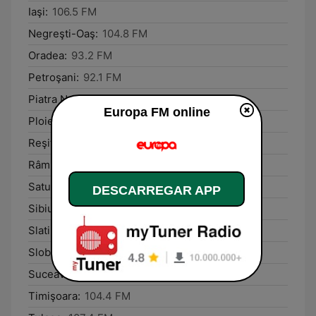
Iaşi:
106.5 FM
Negreşti-Oaş:
104.8 FM
Oradea:
93.2 FM
Petroşani:
92.1 FM
Piatra Neamţ:
105.1 FM
Europa FM online
Ploieşti:
107.5 FM
Reşiţa:
107.5 FM
Râmnicu Vâlcea:
90.4 FM
Satu Mare:
90.9 FM
DESCARREGAR APP
Sibiu:
106.2 FM
Slatina:
98.8 FM
Slobozia:
100.9 FM
Suceava:
105.5 FM
Timişoara:
104.4 FM