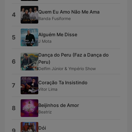
Quem Eu Amo Não Me Ama
4
Banda Fusiforme
Alguém Me Disse
5
J Mota
Dança do Peru (Faz a Dança do
6
Peru)
Delfim Júnior & Ympério Show
Coração Ta Insistindo
7
Vitor Lima
Beijinhos de Amor
8
Beatriz
Dói
9