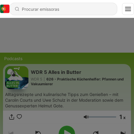
Podcasts
WDR 5 Alles in Butter
WDR 5
|
626 - Praktische Küchenhelfer: Pfannen und
Vakuumierer
Alltagsrezepte und kulinarische Tipps zum Genießen – mit
Carolin Courts und Uwe Schulz in der Moderation sowie dem
Genussexperten Helmut Gote.
1
x
Volume