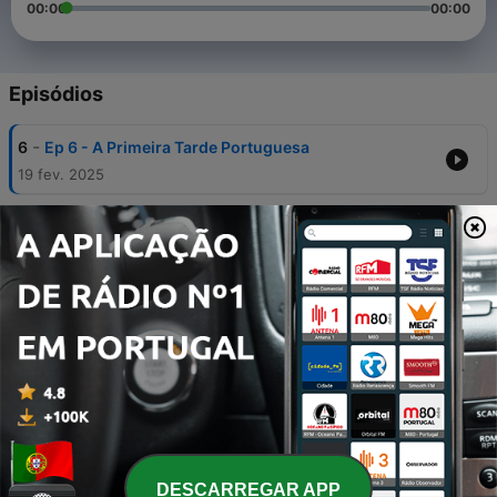
00:00
00:00
Episódios
-
6
Ep 6 - A Primeira Tarde Portuguesa
19 fev. 2025
-
5
Ep 5 - O Al-Andaluz
14 jul. 2024
-
4
Ep 4 - Novos Senhorios
25 abr. 2024
-
3
Ep 3 - O Mundo Romano
12 out. 2023
-
2
Ep 2 - As Guerras Púnicas
19 fev. 2023
DESCARREGAR APP