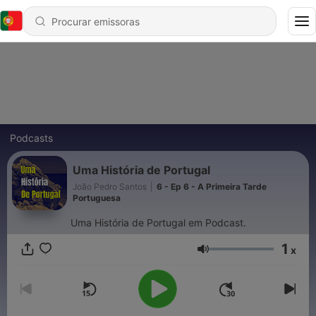
Podcasts
Uma História de Portugal
João Pedro Santos
|
6 - Ep 6 - A Primeira Tarde
Portuguesa
Uma História de Portugal em Podcast.
1
x
Volume