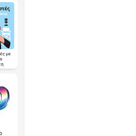
ές με
ρο
κη
0