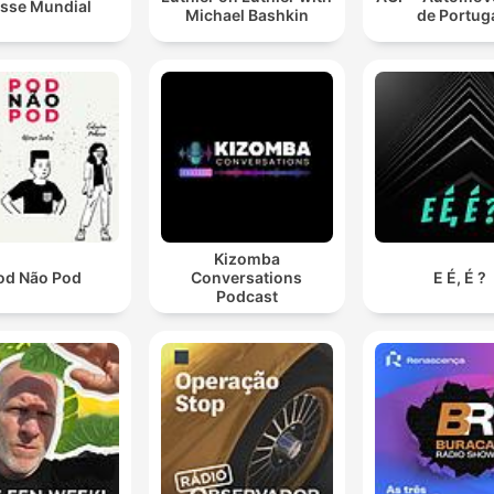
asse Mundial
Michael Bashkin
de Portug
Kizomba
od Não Pod
Conversations
E É, É ?
Podcast