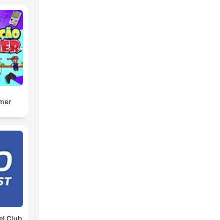
mer
l Club