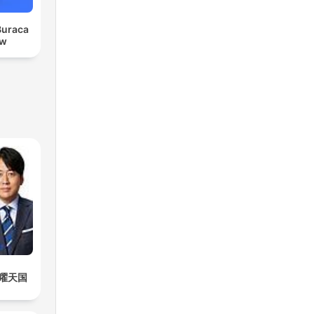
Buraca
ow
曜天国