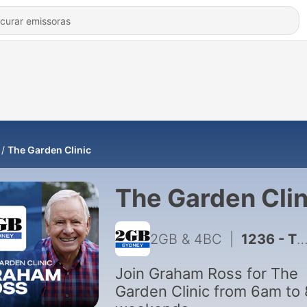
The Garden Clinic
The Garden Clin
2GB & 4BC
|
1236 - The Garden Clinic – Full show Sunday August 2 2026
Join Graham Ross for The
Garden Clinic from 6am to