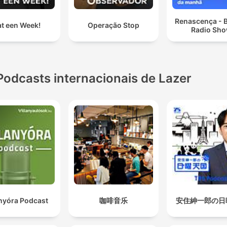
Renascença - 
t een Week!
Operação Stop
Radio Sh
Podcasts internacionais de Lazer
anyóra Podcast
咖啡音乐
安住紳一郎の日