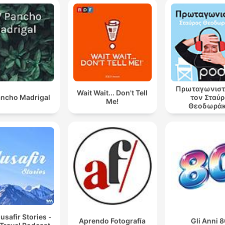
Πρωταγωνιστ
Wait Wait... Don't Tell
ncho Madrigal
τον Σταύ
Me!
Θεοδωρά
safir Stories -
Aprendo Fotografía
Gli Anni 8