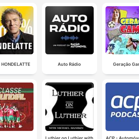
 HONDELATTE
Auto Rádio
Geração Ga
Luthier on Luthier with
ACP - Automóve