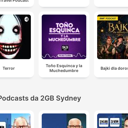
 Travel Podcast
Toño Esquinca y la
Terror
Bajki dla dor
Muchedumbre
Podcasts da 2GB Sydney