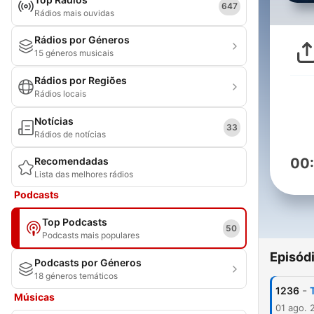
647
Rádios mais ouvidas
Rádios por Géneros
15 géneros musicais
Rádios por Regiões
Rádios locais
Notícias
33
Rádios de notícias
Recomendadas
00
Lista das melhores rádios
Podcasts
Top Podcasts
50
Podcasts mais populares
Episód
Podcasts por Géneros
18 géneros temáticos
-
1236
Músicas
01 ago. 