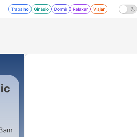
Trabalho
Ginásio
Dormir
Relaxar
Viajar
ic
 8am