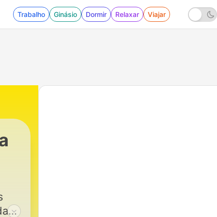
Trabalho
Ginásio
Dormir
Relaxar
Viajar
ta
s
das