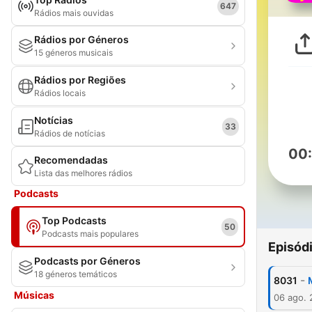
647
Rádios mais ouvidas
Rádios por Géneros
15 géneros musicais
Rádios por Regiões
Rádios locais
Notícias
33
Rádios de notícias
00
Recomendadas
Lista das melhores rádios
Podcasts
Top Podcasts
50
Podcasts mais populares
Episód
Podcasts por Géneros
18 géneros temáticos
-
8031
Músicas
06 ago.