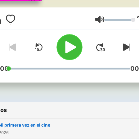
travesuras, además de
informarte para que tu día
inicie con más diversión.
Volume
El contenido del programa
integra de manera total a l
oyentes, los cuales compa
sus vivencias logrando así
:00
00
desarrollo más interactivo 
mismo, dirigido a jóvenes y
adultos con edades de 16 
años; hombres y mujeres
ios
pertenecientes a las clase
sociales B, C y D.
Mi primera vez en el cine
 2026