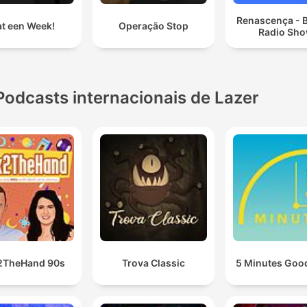
Renascença - 
t een Week!
Operação Stop
Radio Sh
Podcasts internacionais de Lazer
2TheHand 90s
Trova Classic
5 Minutes Goo