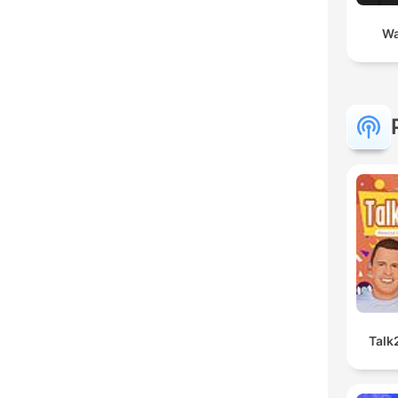
Wa
Talk