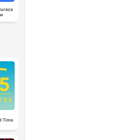
Buraca
ow
d Time