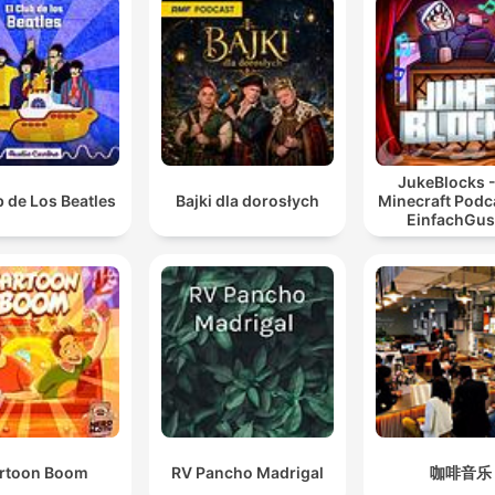
JukeBlocks -
b de Los Beatles
Bajki dla dorosłych
Minecraft Podc
EinfachGus
rtoon Boom
RV Pancho Madrigal
咖啡音乐