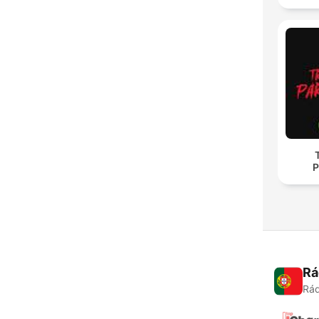
P
Rá
Rád