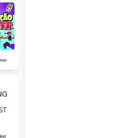
mer
ker