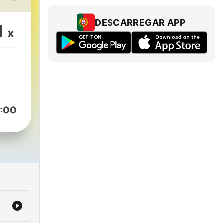
DESCARREGAR APP
1
x
os
rten
 un
:00
del
a 40
s