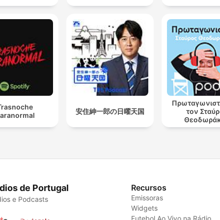
Πρωταγωνιστ
Trasnoche
安住紳一郎の日曜天国
τον Σταύ
aranormal
Θεοδωρά
dios de Portugal
Recursos
Emissoras
ios e Podcasts
Widgets
Futebol Ao Vivo na Rádio