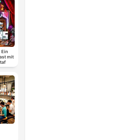
 Ein
ast mit
taf