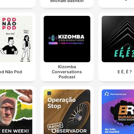
Michael Bashkin
Kizomba
od Não Pod
Conversations
E É, É ?
Podcast