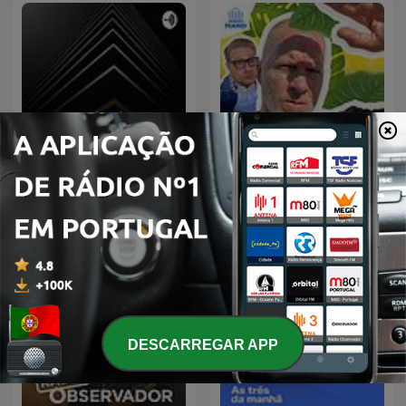
E É, É ?
Wat een Week!
DESCARREGAR APP