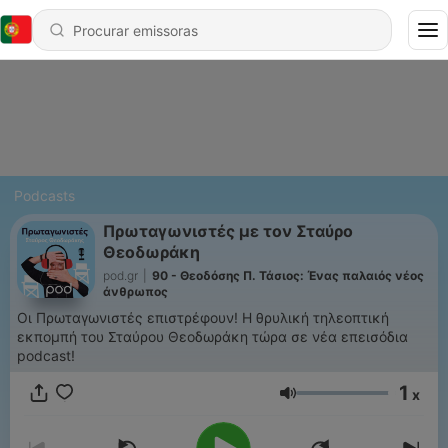
Podcasts
Πρωταγωνιστές με τον Σταύρο
Θεοδωράκη
pod.gr
|
90 - Θεοδόσης Π. Τάσιος: Ένας παλαιός νέος
άνθρωπος
Οι Πρωταγωνιστές επιστρέφουν! Η θρυλική τηλεοπτική
εκπομπή του Σταύρου Θεοδωράκη τώρα σε νέα επεισόδια
podcast!
1
x
Volume