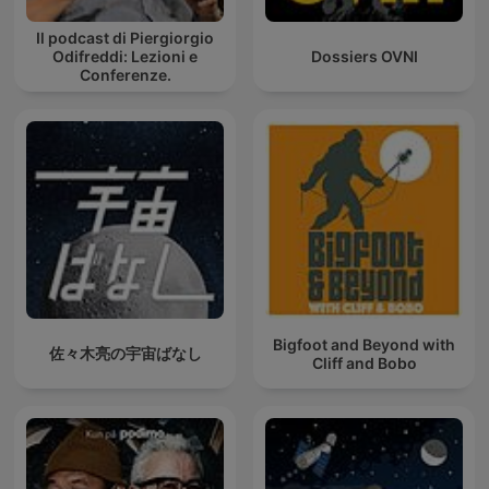
Il podcast di Piergiorgio
Odifreddi: Lezioni e
Dossiers OVNI
Conferenze.
Bigfoot and Beyond with
佐々木亮の宇宙ばなし
Cliff and Bobo