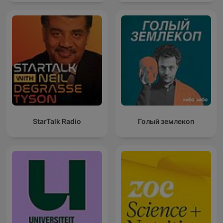
StarTalk Radio
Голый землекоп