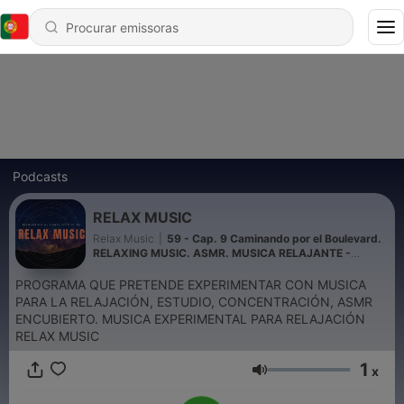
Podcasts
RELAX MUSIC
Relax Music
|
59 - Cap. 9 Caminando por el Boulevard.
RELAXING MUSIC. ASMR. MUSICA RELAJANTE -
Episodio exclusivo para mecenas
PROGRAMA QUE PRETENDE EXPERIMENTAR CON MUSICA
PARA LA RELAJACIÓN, ESTUDIO, CONCENTRACIÓN, ASMR
ENCUBIERTO. MUSICA EXPERIMENTAL PARA RELAJACIÓN
RELAX MUSIC
1
x
Volume