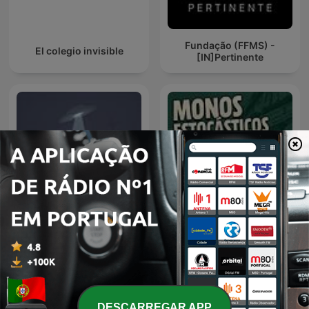
Fundação (FFMS) -
El colegio invisible
[IN]Pertinente
Espacio en blanco
monos estocásticos
DESCARREGAR APP