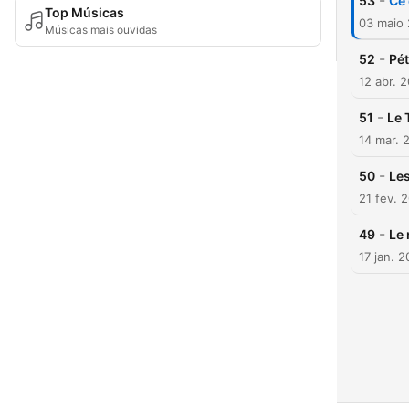
-
53
Ce 
Top Músicas
03 maio
Músicas mais ouvidas
-
52
Pét
12 abr. 
-
51
Le 
14 mar. 
-
50
Les
21 fev. 
-
49
Le 
17 jan. 