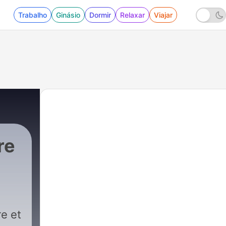
Trabalho
Ginásio
Dormir
Relaxar
Viajar
re
re et