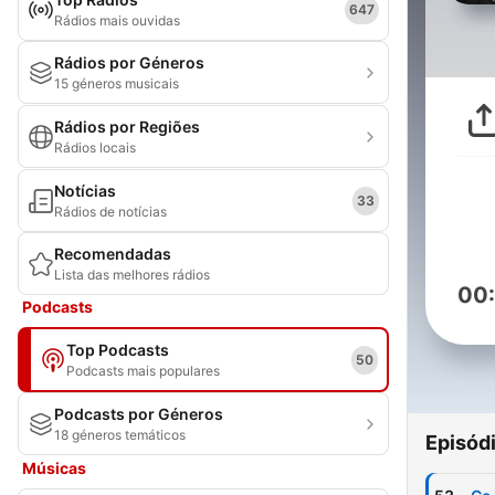
647
Rádios mais ouvidas
Rádios por Géneros
15 géneros musicais
Rádios por Regiões
Rádios locais
Notícias
33
Rádios de notícias
Recomendadas
Lista das melhores rádios
00
Podcasts
Top Podcasts
50
Podcasts mais populares
Podcasts por Géneros
18 géneros temáticos
Episód
Músicas