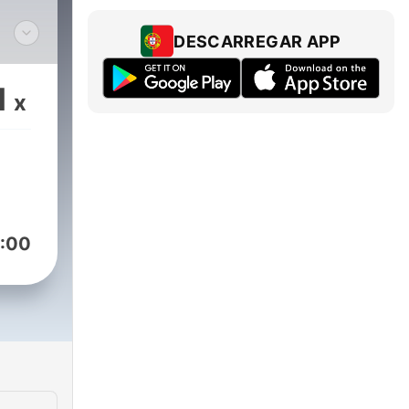
DESCARREGAR APP
ui
et
1
x
e
te et
bre,
és
odes
:00
é