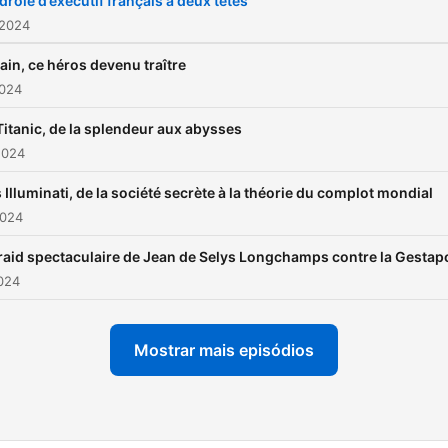
drôle d’exécutif français à deux têtes
 2024
ain, ce héros devenu traître
2024
Titanic, de la splendeur aux abysses
2024
 Illuminati, de la société secrète à la théorie du complot mondial
2024
raid spectaculaire de Jean de Selys Longchamps contre la Gestap
2024
Mostrar mais episódios