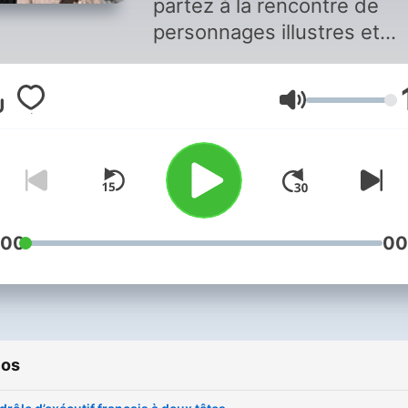
partez à la rencontre de
personnages illustres et
d’événements marquants q
ont influencé leur époque 
Volume
notre civilisation
contemporaine. Au micro d
Dorian de Meeûs, journalis
rédacteur en chef de La Li
des spécialistes passionn
vous font revivre des péri
:00
00
troubles, des facettes
méconnues de notre pass
ainsi que des anecdotes
savoureuses.
ios