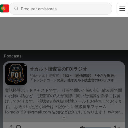
Podcasts
オカルト捜査官のFOIラジオ
FOIオカルト捜査官
|
163 - 【恐怖怪談】『小さな鳥居』
『トレンチコートの男』他オカルト捜査官のFOIラジオ
EP094
実話怪談ポッドキャストです。 仕事で聞いた怖い話、飲み屋で聞
いた怖い話など、 捜査官の2人が実際に聞いた怪談を皆様にお届
けしております。 視聴者の皆様の体験メールもお待ちしておりま
す。 お送りいただく場合は下記から⇩ 怪談募集フォーム
foiradio1991@gmail.com 告知などはXでしております！ twitter
アカウント FOIオカルト捜査官@怖い話・実話系怪談
@foi_radio https://twitter.com/foi_radio​​​​ また、雑談メインの
1