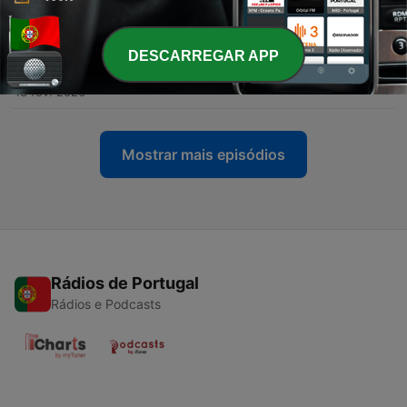
のFOIラジオEP092
23 fev. 2026
DESCARREGAR APP
-
159
怪談朗読：一奇一夜 『白い手』
13 fev. 2026
Mostrar mais episódios
Rádios de Portugal
Rádios e Podcasts