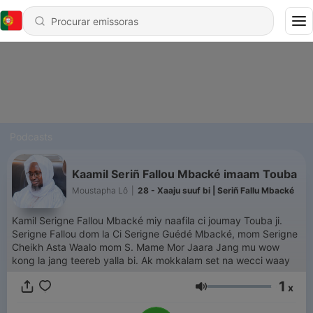
Podcasts
Kaamil Seriñ Fallou Mbacké imaam Touba
Moustapha Lô
|
28 - Xaaju suuf bi | Seriñ Fallu Mbacké
Kamil Serigne Fallou Mbacké miy naafila ci joumay Touba ji.
Serigne Fallou dom la Ci Serigne Guédé Mbacké, mom Serigne
Cheikh Asta Waalo mom S. Mame Mor Jaara Jang mu wow
kong la jang teereb yalla bi. Ak mokkalam set na wecci waay
1
x
Volume