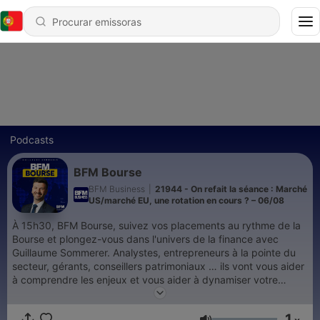
Podcasts
BFM Bourse
BFM Business
|
21944 - On refait la séance : Marché
US/marché EU, une rotation en cours ? – 06/08
À 15h30, BFM Bourse, suivez vos placements au rythme de la
Bourse et plongez-vous dans l'univers de la finance avec
Guillaume Sommerer. Analystes, entrepreneurs à la pointe du
secteur, gérants, conseillers patrimoniaux … ils vont vous aider
à comprendre les enjeux et vous aider à dynamiser votre
portefeuille. Retrouvez l’émission du lundi au vendredi et
réécoutez la en podcast.
1