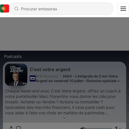
Podcasts
C'est votre argent
BFM Business
|
3064 - L'intégrale de C'est Votre
Argent du vendredi 10 juillet – Émission spéciale «
Le monde de demain »
Chaque week-end avec C'est Votre Argent, offrez un coach à
votre portefeuille! Marc Fiorentino vous donne les clés pour
investir. Acheter ou Vendre ? Actions ou Immobilier ?
Spécialiste des marchés financiers, il vous parle cash pour
vous aider à faire vos choix en matière de patrimoine.
Intervenant sur BFM Business depuis dix ans, auteur de
romans financiers et d'essais à succès, corrosif et percutant, il
1