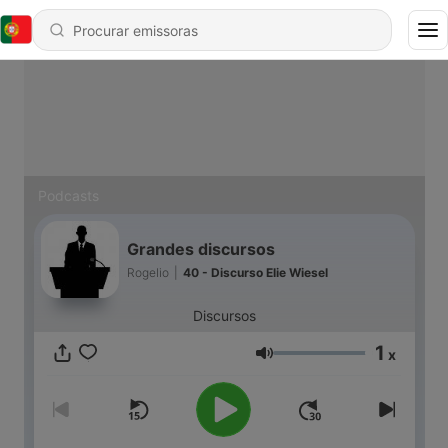
Podcasts
Grandes discursos
Rogelio
|
40 - Discurso Elie Wiesel
Discursos
1
x
Volume