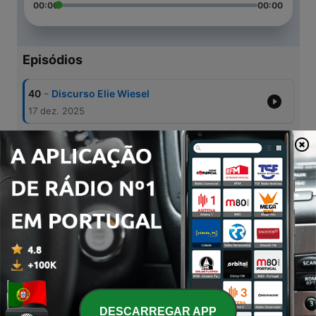
00:00
00:00
Episódios
-
40
Discurso Elie Wiesel
17 dez. 2025
-
39
La voz que se volvió dictador. Hitler (7de7)
11 dez. 2025
-
38
La voz que se volvió dictador. Hitler (6de7)
01 dez. 2025
-
37
Biografía viva de Barak Obama
27 nov. 2025
-
36
La voz que se volvió dictador. Hitler (5 de 7)
24 nov. 2025
DESCARREGAR APP