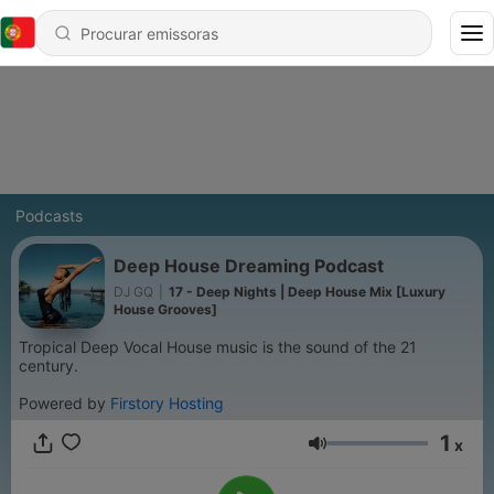
Podcasts
Deep House Dreaming Podcast
DJ GQ
|
17 - Deep Nights | Deep House Mix [Luxury
House Grooves]
Tropical Deep Vocal House music is the sound of the 21
century.
Powered by
Firstory Hosting
1
x
Volume