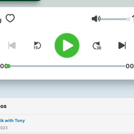
Volume
:00
00
ios
lk with Tony
2023