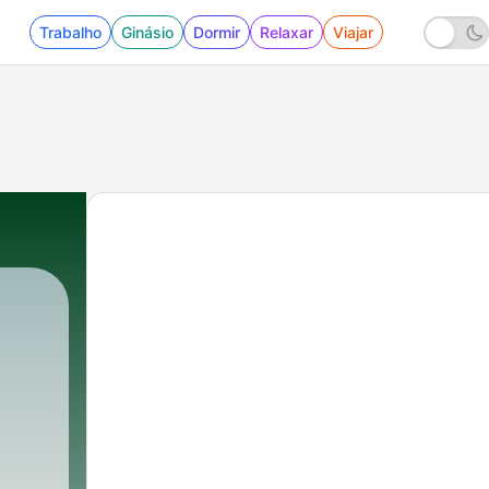
Trabalho
Ginásio
Dormir
Relaxar
Viajar
U)
|
163 - Talk with Tony