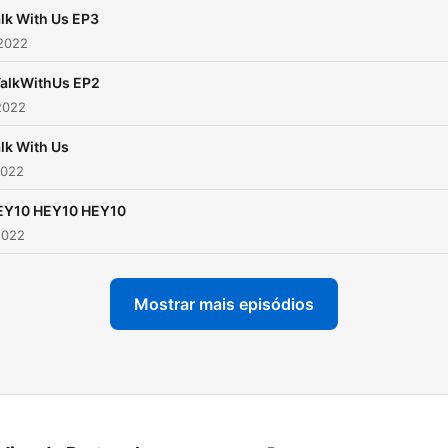
lk With Us EP3
 2022
alkWithUs EP2
2022
lk With Us
2022
EY10 HEY10 HEY10
2022
Mostrar mais episódios