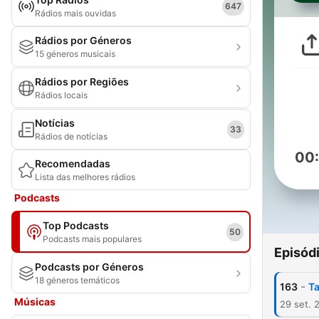
647
Rádios mais ouvidas
Rádios por Géneros
15 géneros musicais
Rádios por Regiões
Rádios locais
Notícias
33
Rádios de notícias
00
Recomendadas
Lista das melhores rádios
Podcasts
Top Podcasts
50
Podcasts mais populares
Episód
Podcasts por Géneros
18 géneros temáticos
-
163
Ta
Músicas
29 set. 