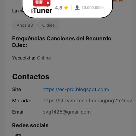
La mejor música de todos los tiempos
Anos 80
Oldies
Frequências Canciones del Recuerdo
DJec:
Yecapixtla:
Online
Contactos
Site
https://ec-pro.blogspot.com/
Morada:
https://stream.zeno.fm/cagpog2te1nuv
Email
bvg1425@gmail.com
Redes sociais