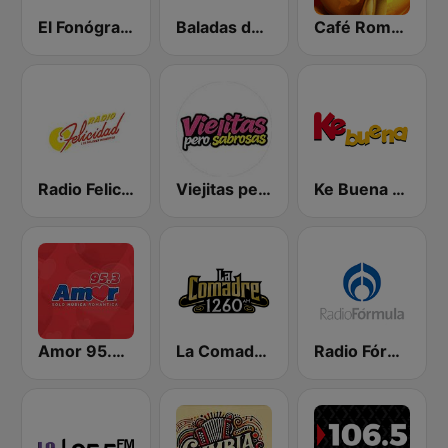
El Fonógrafo HD2
Baladas del Recuerdo
Café Romántico Radio
Radio Felicidad 1180 AM
Viejitas pero Sabrosas Radio
Ke Buena 92.9 FM
Amor 95.3 FM
La Comadre 1260 AM
Radio Fórmula 103.3 FM