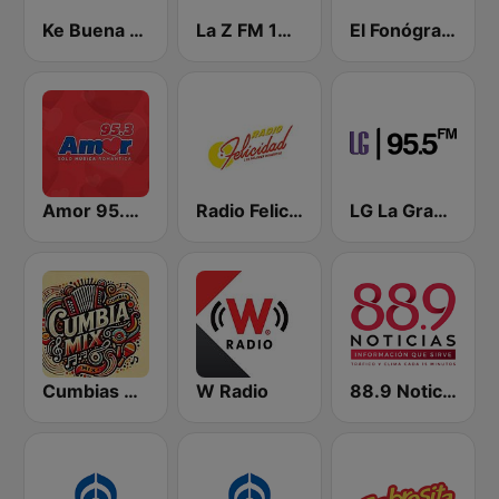
Ke Buena 92.9 FM
La Z FM 107.3
El Fonógrafo HD2
Amor 95.3 FM
Radio Felicidad 1180 AM
LG La Grande
Cumbias Mix
W Radio
88.9 Noticias