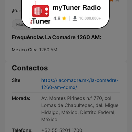
¡Puros Éxitos, Puros Comadrazos!
Música Mexicana
Frequências La Comadre 1260 AM:
Mexico City:
1260 AM
Contactos
Site
https://lacomadre.mx/la-comadre-
1260-am-cdmx/
Morada:
Av. Montes Pirineos n.° 770, col.
Lomas de Chapultepec, del. Miguel
Hidalgo, México, Distrito Federal,
México
Telefone:
+52 55 5201 1700