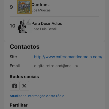
Que Ironia
9
Los Muecas
Para Decir Adios
10
Jose Luis Gentil
Contactos
Site
http://www.caferomanticoradio.com/
Email
digitalretroland@mail.ru
Redes sociais
Atualizar a informação desta rádio
Partilhar