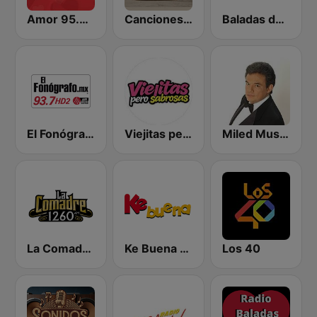
Amor 95.3 FM
Canciones del Recuerdo DJec
Baladas del Recuerdo
El Fonógrafo HD2
Viejitas pero Sabrosas Radio
Miled Music José José
La Comadre 1260 AM
Ke Buena 92.9 FM
Los 40