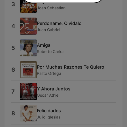
Oiga
3
Joan Sebastian
Perdoname, Olvidalo
4
Juan Gabriel
Amiga
5
Roberto Carlos
Por Muchas Razones Te Quiero
6
Palito Ortega
Y Ahora Juntos
7
Oscar Athie
Felicidades
8
Julio Iglesias