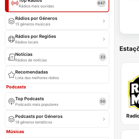
Top Rádios
647
Rádios mais ouvidas
Rádios por Géneros
15 géneros musicais
Rádios por Regiões
Rádios locais
Estaçõ
Notícias
33
Rádios de notícias
Recomendadas
Lista das melhores rádios
Podcasts
Top Podcasts
50
Podcasts mais populares
Podcasts por Géneros
18 géneros temáticos
Músicas