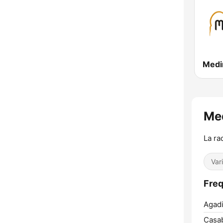
La ra
Var
Agadi
Casab