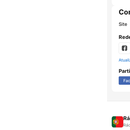
Co
Site
Rede
Atual
Part
Fa
Rá
Rád