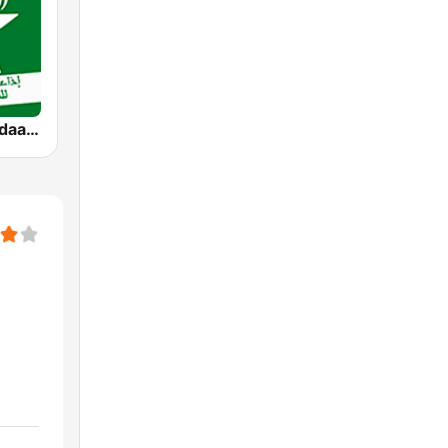
SNRT Radio Idaat Mohammed Assadiss (السادسة)