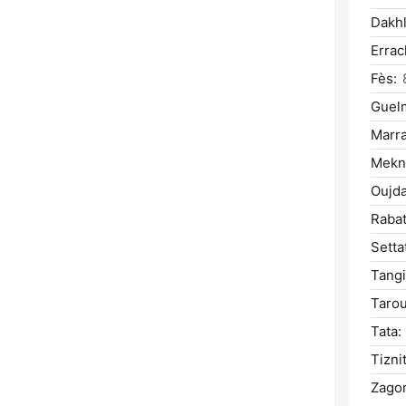
Dakhl
Errac
Fès:
Guel
Marr
Mekn
Oujda
Rabat
Setta
Tangi
Tarou
Tata:
Tiznit
Zagor