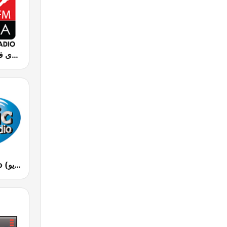
Chada FM (شدى فم)
Atlantic Radio (أتلانتيك راديو)