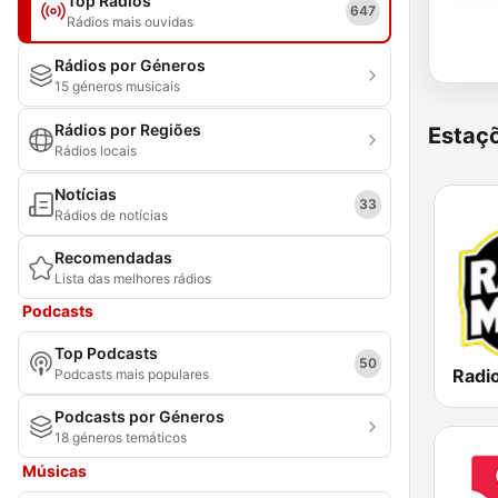
Top Rádios
647
Rádios mais ouvidas
Rádios por Géneros
15 géneros musicais
Rádios por Regiões
Estaçõ
Rádios locais
Notícias
33
Rádios de notícias
Recomendadas
Lista das melhores rádios
Podcasts
Top Podcasts
50
Podcasts mais populares
Podcasts por Géneros
18 géneros temáticos
Músicas