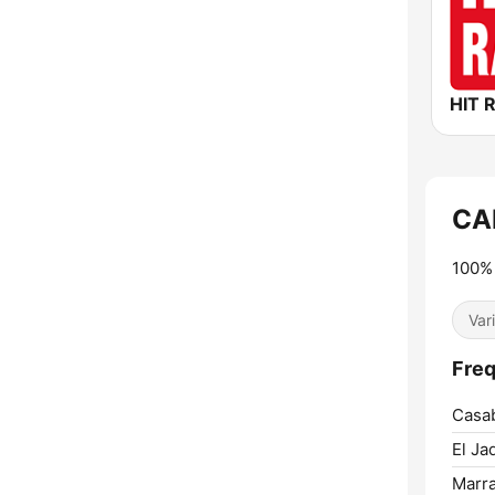
HIT 
CA
100% 
Var
Fre
Casab
El Ja
Marr