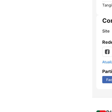
Tangi
Co
Site
Rede
Atual
Part
Fa