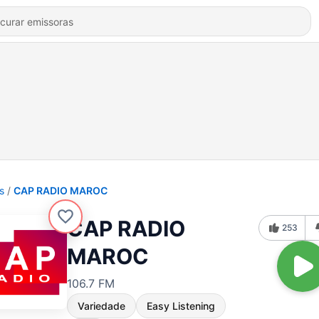
s
CAP RADIO MAROC
CAP RADIO
253
MAROC
106.7 FM
Variedade
Easy Listening