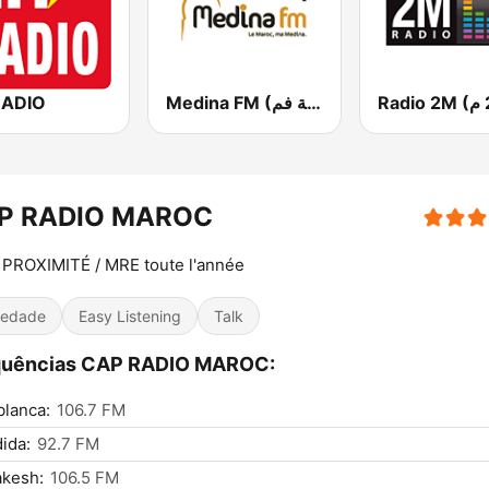
RADIO
Medina FM (إذاعة مدينة فم)
P RADIO MAROC
PROXIMITÉ / MRE toute l'année
iedade
Easy Listening
Talk
quências CAP RADIO MAROC:
lanca:
106.7 FM
dida:
92.7 FM
akesh:
106.5 FM