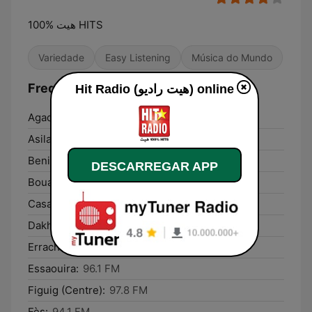
هيت %100 HITS
Variedade
Easy Listening
Música do Mundo
Frequências Hit Radio (هيت راديو):
Hit Radio (هيت راديو) online
Agadir:
95.6 FM
Asilah:
97.1 FM
Beni Mellal:
98.1 FM
DESCARREGAR APP
Bouarfa:
89.9 FM
Casablanca:
100.3 FM
Dakhla:
99.7 FM
Errachidia:
104.1 FM
Essaouira:
96.1 FM
Figuig (Centre):
97.8 FM
Fès:
94.1 FM