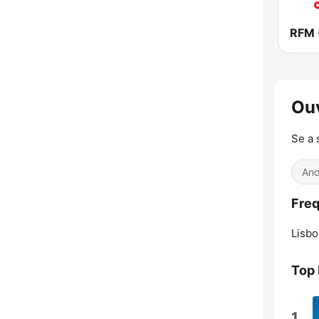
RFM 
Ouv
Se a 
Ano
Freq
Lisbo
Top
1