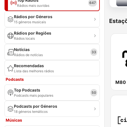
Top Rádios
647
Rádios mais ouvidas
Rádios por Géneros
Estaçõ
15 géneros musicais
Rádios por Regiões
Rádios locais
Notícias
33
Rádios de notícias
Recomendadas
Lista das melhores rádios
Podcasts
M80 
Top Podcasts
50
Podcasts mais populares
Podcasts por Géneros
18 géneros temáticos
Músicas