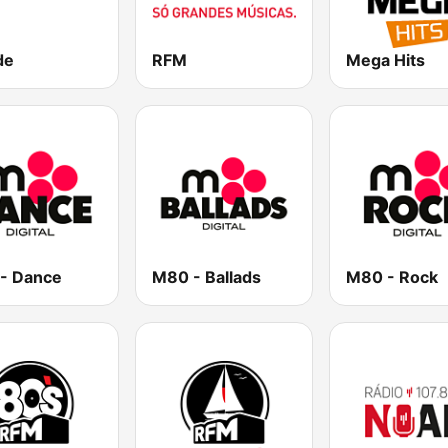
de
RFM
Mega Hits
- Dance
M80 - Ballads
M80 - Rock