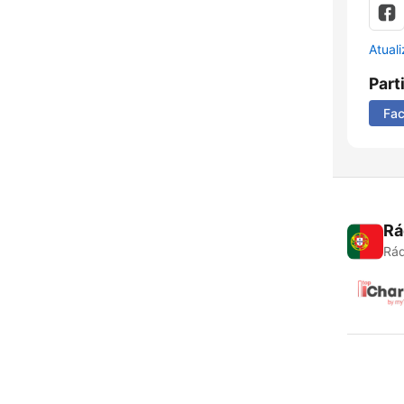
Atual
Part
Fa
Rá
Rád