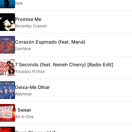
Nek
Promise Me
Beverley Craven
Corazón Espinado (feat. Maná)
Santana
7 Seconds (feat. Neneh Cherry) [Radio Edit]
Youssou N'dour
Deixa-Me Olhar
Alémmar
I Swear
All-4-One