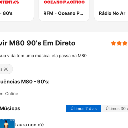
- 80's
RFM - Oceano Pacífico Online
Rádio No Ar
ir M80 90's Em Direto
sua vida tem uma música, ela passa na M80
s 90
uências M80 - 90's:
n:
Online
 Músicas
Últimos 7 dias
Últimos 30 
Laura non c'è