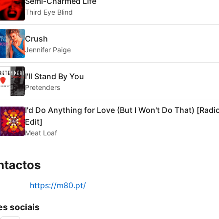
Semi-Charmed Life
Third Eye Blind
Crush
Jennifer Paige
I'll Stand By You
Pretenders
I'd Do Anything for Love (But I Won't Do That) [Radi
Edit]
Meat Loaf
ntactos
https://m80.pt/
s sociais