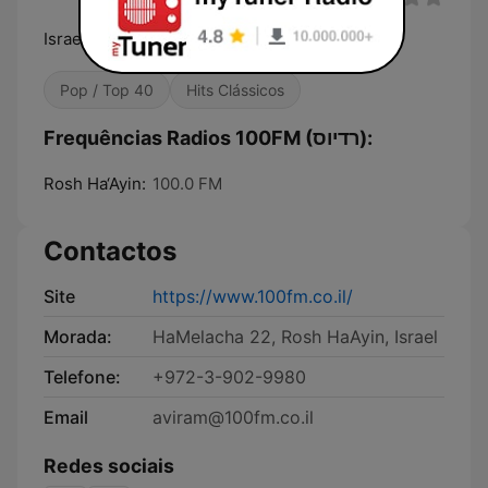
Israel's leading hit music station — 100 FM
Pop / Top 40
Hits Clássicos
Frequências Radios 100FM (רדיוס):
Rosh Ha‘Ayin:
100.0 FM
Contactos
Site
https://www.100fm.co.il/
Morada:
HaMelacha 22, Rosh HaAyin, Israel
Telefone:
+972-3-902-9980
Email
aviram@100fm.co.il
Redes sociais