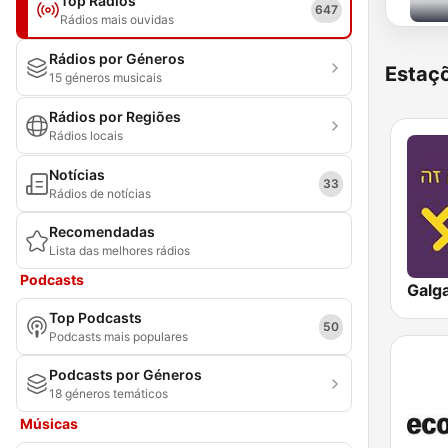
Top Rádios
647
Rádios mais ouvidas
Rádios por Géneros
Estaçõ
15 géneros musicais
Rádios por Regiões
Rádios locais
Notícias
33
Rádios de notícias
Recomendadas
Lista das melhores rádios
Podcasts
Top Podcasts
50
Podcasts mais populares
Podcasts por Géneros
18 géneros temáticos
Músicas