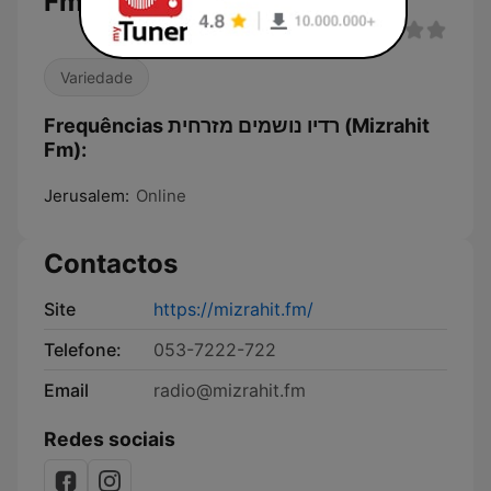
Fm)
Variedade
Frequências רדיו נושמים מזרחית (Mizrahit
Fm):
Jerusalem:
Online
Contactos
Site
https://mizrahit.fm/
Telefone:
053-7222-722
Email
radio@mizrahit.fm
Redes sociais