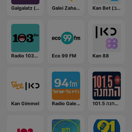
Kan Bet (כאן ב' / רשת ב')
Galei Zahal (גלי צה"ל)
Galgalatz (גלגלצ רדיו)
Radio 103FM
Eco 99 FM
Kan 88
Kan Gimmel
Radio Galey Israel (רדיו גלי ישראל)
התחנה 101.5