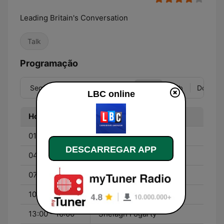
Leading Britain's Conversation
Talk
Programação
Seg
Ter
Qua
Qui
Sex
Sáb
Dom
LBC online
Hora
Programa
01:00 - 04:00
Darren Adam
DESCARREGAR APP
04:00 - 07:00
Steve Allen
07:00 - 10:00
Nick Ferrari
10:00 - 13:00
James O'Brien
13:00 - 16:00
Shelagh Fogarty