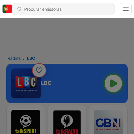
Rádios
LBC
LBC