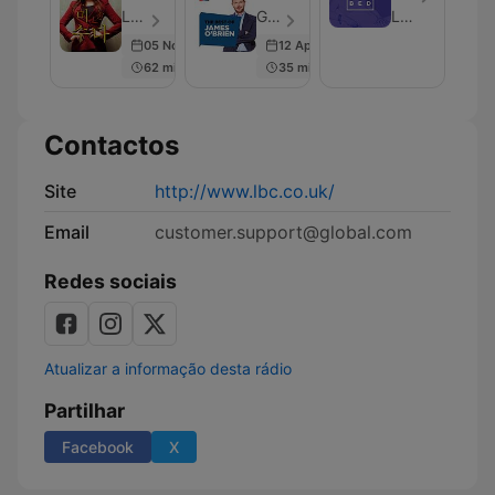
하
수
Of
대
LBC - Episódio 15
Global - Episódio 86
LBC
고
다
James
위
05 Nov 2015
12 Apr 2019
싶
O'Brien
미
다
62 min
35 min
술
면
관
꼭
들
Contactos
으
세
요!
Site
http://www.lbc.co.uk/
Email
customer.support@global.com
Redes sociais
Atualizar a informação desta rádio
Partilhar
Facebook
X