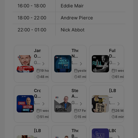
16:00 - 18:00
Eddie Mair
18:00 - 22:00
Andrew Pierce
22:00 - 01:00
Nick Abbot
James
The
Full
O'Brien's
Nick
Disclosure
Mystery
Abbot
with
Global - Episódio 611
LBC - Episódio 416
Global - Episódio 341
Hour
Habit
James
19 hours ago
yesterday
1 week ago
O'Brien
48 min
41 min
61 min
Cross
Steve
[LBC]
Question
Allen
화
with
- A
술
LBC - Episódio 858
Global - Episódio 2000
LBC - Episódio 107
Iain
Little
강
1 week ago
17 Feb 2023
26 Mar 2018
Dale
Bit
좌
51 min
15 min
8 min
Extra
-
말
을
[LBC]
The
LBC
잘
미
Best
침