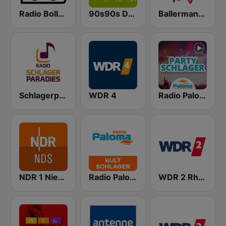
Radio Bollerwagen
90s90s Dance
Ballermann Radio
Schlagerparadies
WDR 4
Radio Paloma Partyschlager
NDR 1 Niedersachsen
Radio Paloma Kultschlager
WDR 2 Rhein und Ruhr