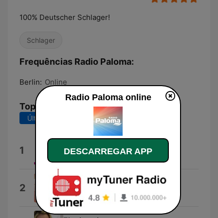
100% Deutscher Schlager!
Schlager
Frequências Radio Paloma:
Berlin:
Online
Radio Paloma online
Top Músicas
Últimos 7 dias
Últimos 30 dias
Einfach nein
1
DESCARREGAR APP
Kerstin Ott
Liebe oder Wahnsinn
2
Nordwand