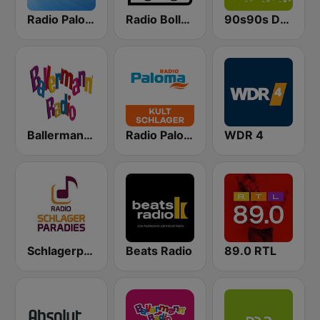
Radio Paloma
Radio Bollerwagen
90s90s Dance
Ballermann Radio
Radio Paloma Kultschlager
WDR 4
Schlagerparadies
Beats Radio
89.0 RTL