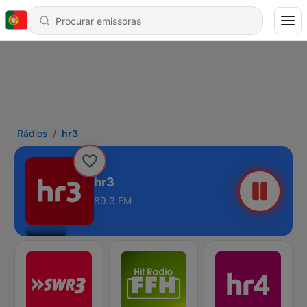
Rádios
hr3
hr3
89.3 FM