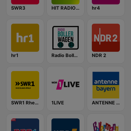
SWR3
HIT RADIO FFH
hr4
hr1
Radio Bollerwagen
NDR 2
SWR1 Rheinland-Pfalz
1LIVE
ANTENNE BAYERN