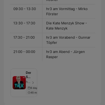
09:30 - 13:30
hr3 am Vormittag - Mirko
Förster
13:30 - 17:30
Die Kate Menzyk Show -
Kate Menzyk
17:30 - 21:00
hr3 am Vorabend - Gunnar
Töpfer
21:00 - 00:00
hr3 am Abend - Jürgen
Rasper
Der
Sonntagstalk
mit
hr3 - Episódio 81
Bärbel
6 days ago
Schäfer
45 min
von
hr3