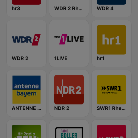
hr3
WDR 2 Rhein und Ruhr
WDR 4
WDR 2
1LIVE
hr1
ANTENNE BAYERN
NDR 2
SWR1 Rheinland-Pfalz