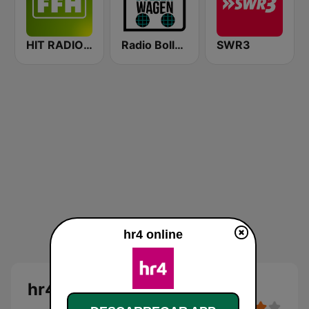
HIT RADIO FFH
Radio Bollerwagen
SWR3
hr4 online
hr4