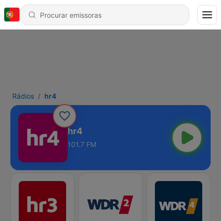
Rádios
hr4
hr4
101.7 FM