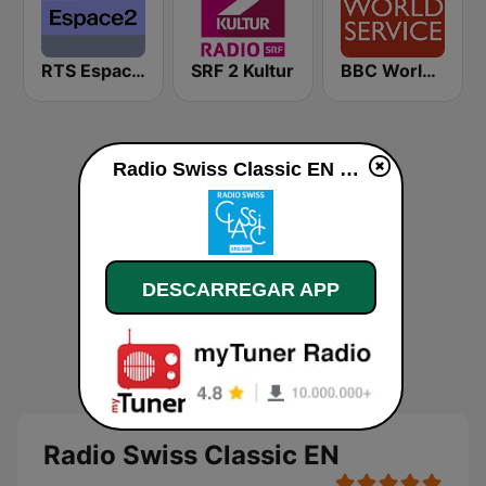
RTS Espace 2
SRF 2 Kultur
BBC World Service
Radio Swiss Classic EN online
DESCARREGAR APP
Radio Swiss Classic EN