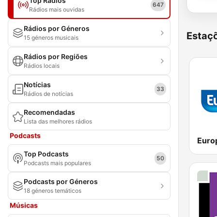
Top Rádios
647
Rádios mais ouvidas
Rádios por Géneros
Estaçõ
15 géneros musicais
Rádios por Regiões
Rádios locais
Notícias
33
Rádios de notícias
Recomendadas
Lista das melhores rádios
Podcasts
Euro
Top Podcasts
50
Podcasts mais populares
Podcasts por Géneros
18 géneros temáticos
Músicas