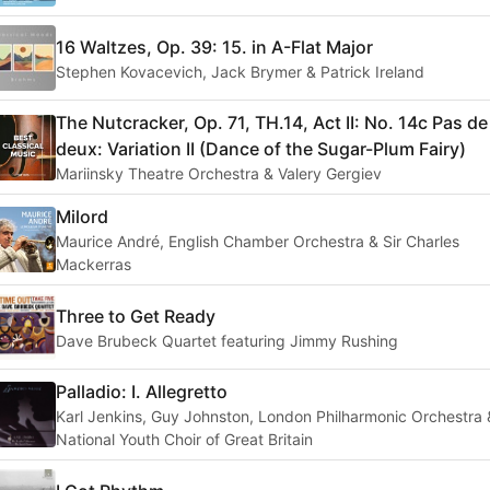
16 Waltzes, Op. 39: 15. in A-Flat Major
Stephen Kovacevich, Jack Brymer & Patrick Ireland
The Nutcracker, Op. 71, TH.14, Act II: No. 14c Pas de
deux: Variation II (Dance of the Sugar-Plum Fairy)
Mariinsky Theatre Orchestra & Valery Gergiev
Milord
Maurice André, English Chamber Orchestra & Sir Charles
Mackerras
Three to Get Ready
Dave Brubeck Quartet featuring Jimmy Rushing
Palladio: I. Allegretto
Karl Jenkins, Guy Johnston, London Philharmonic Orchestra 
National Youth Choir of Great Britain