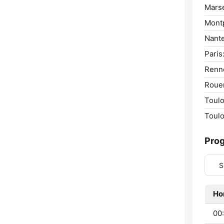
Marse
Montp
Nante
Paris
Renn
Roue
Toulo
Toulo
Pro
S
Ho
00: