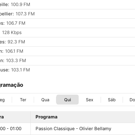
ille:
100.9 FM
ellier:
107.3 FM
s:
106.7 FM
:
128 Kbps
es:
92.3 FM
n:
106.1 FM
n:
103.3 FM
use:
103.1 FM
gramação
eg
Ter
Qua
Qui
Sex
Sáb
D
ra
Programa
00 - 01:00
Passion Classique - Olivier Bellamy