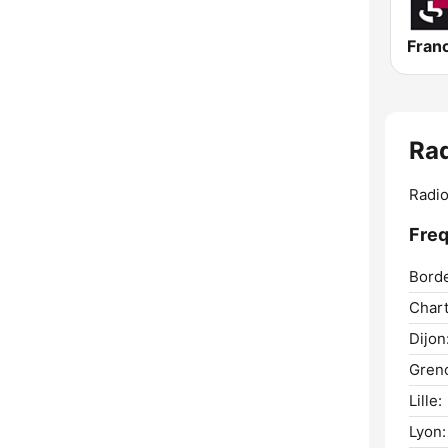
Fran
Rad
Radio
Freq
Bord
Chart
Dijon
Greno
Lille:
Lyon: