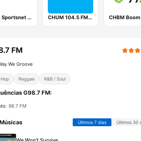
CJCL Sportsnet 590 The Fan
CHUM 104.5 FM (CA Only)
8.7 FM
Way We Groove
 Hop
Reggae
R&B / Soul
uências G98.7 FM:
to:
98.7 FM
 Músicas
Últimos 7 dias
Últimos 30 
We Won't Survive