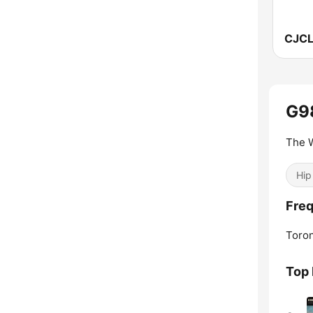
G9
The 
Hip
Freq
Toron
Top