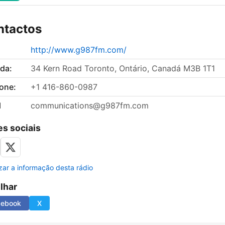
ntactos
http://www.g987fm.com/
da:
34 Kern Road Toronto, Ontário, Canadá M3B 1T1
fone:
+1 416-860-0987
l
communications@g987fm.com
s sociais
izar a informação desta rádio
ilhar
cebook
X