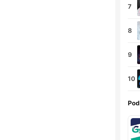
7
8
9
10
Pod