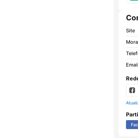
Co
Site
Mora
Tele
Emai
Rede
Atual
Part
Fa