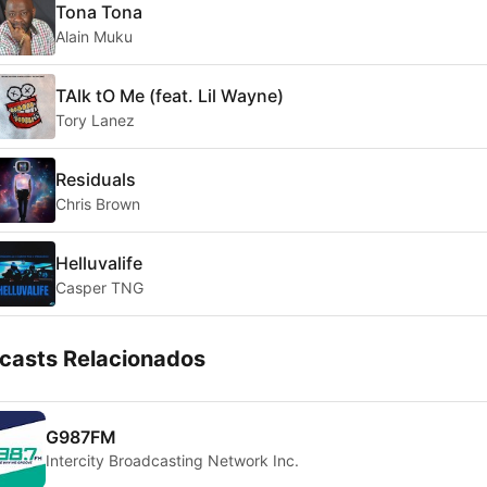
Tona Tona
Alain Muku
TAlk tO Me (feat. Lil Wayne)
Tory Lanez
Residuals
Chris Brown
Helluvalife
Casper TNG
casts Relacionados
G987FM
Intercity Broadcasting Network Inc.