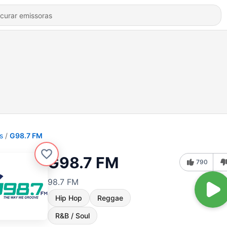
s
G98.7 FM
G98.7 FM
790
98.7 FM
Hip Hop
Reggae
R&B / Soul