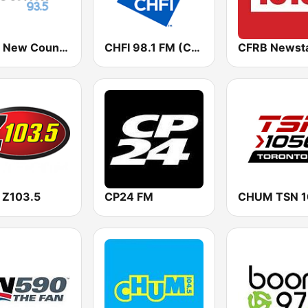
CFXJ New Country 93.5 FM
CHFI 98.1 FM (CA Only)
 Z103.5
CP24 FM