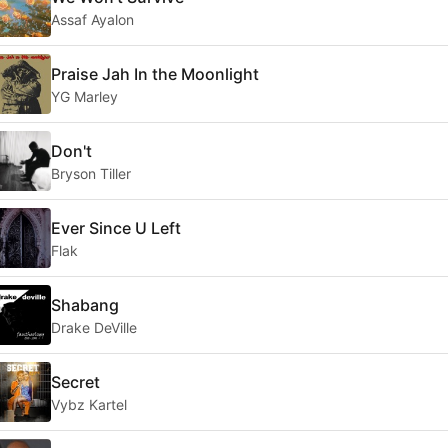
Assaf Ayalon
Praise Jah In the Moonlight
YG Marley
Don't
Bryson Tiller
Ever Since U Left
Flak
Shabang
Drake DeVille
Secret
Vybz Kartel